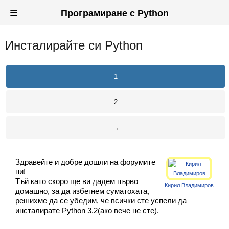
≡
Програмиране с Python
Инсталирайте си Python
Вход
Регистрация
1
Новини
2
Материали
→
Задачи
Предизвикателства
Здравейте и добре дошли на форумите
Форуми
ни!
Тъй като скоро ще ви дадем първо
Кирил Владимиров
домашно, за да избегнем суматохата,
Потребители
решихме да се убедим, че всички сте успели да
инсталирате Python 3.2(ако вече не сте).
Класация