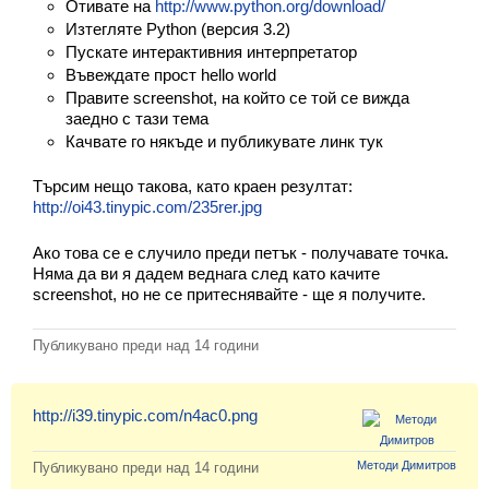
Отивате на
http://www.python.org/download/
Екип
Изтегляте Python (версия 3.2)
Пускате интерактивния интерпретатор
Въвеждате прост hello world
Правите screenshot, на който се той се вижда
заедно с тази тема
Качвате го някъде и публикувате линк тук
Търсим нещо такова, като краен резултат:
http://oi43.tinypic.com/235rer.jpg
Ако това се е случило преди петък - получавате точка.
Няма да ви я дадем веднага след като качите
screenshot, но не се притеснявайте - ще я получите.
Публикувано преди
над 14 години
http://i39.tinypic.com/n4ac0.png
Методи Димитров
Публикувано преди
над 14 години