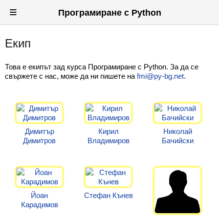
≡
Програмиране с Python
Екип
Вход
Регистрация
Това е екипът зад курса Програмиране с Python. За да се
свържете с нас, може да ни пишете на
fmi@py-bg.net
.
Новини
Материали
Задачи
Димитър
Кирил
Николай
Димитров
Владимиров
Бачийски
Предизвикателства
Форуми
Потребители
Йоан
Стефан Кънев
Класация
Карадимов